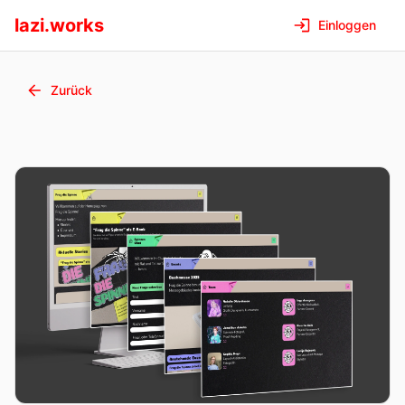
lazi.works
Einloggen
Zurück