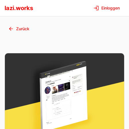
lazi.works
Einloggen
Zurück