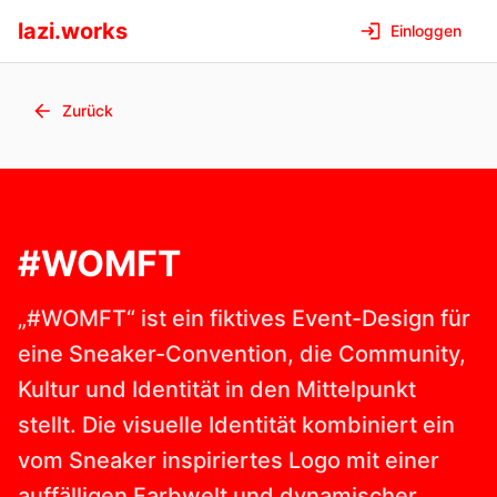
lazi.works
Einloggen
Zurück
#WOMFT
„#WOMFT“ ist ein fiktives Event-Design für
eine Sneaker-Convention, die Community,
Kultur und Identität in den Mittelpunkt
stellt. Die visuelle Identität kombiniert ein
vom Sneaker inspiriertes Logo mit einer
auffälligen Farbwelt und dynamischer