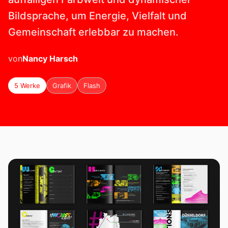
Bildsprache, um Energie, Vielfalt und
Gemeinschaft erlebbar zu machen.
von
Nancy
Harsch
5 Werke
Grafik
Flash