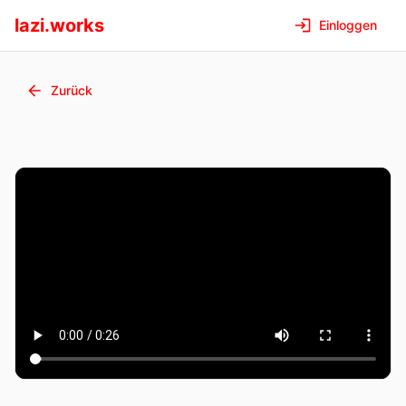
lazi.works
Einloggen
Zurück