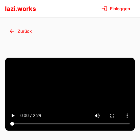
lazi.works
Einloggen
Zurück