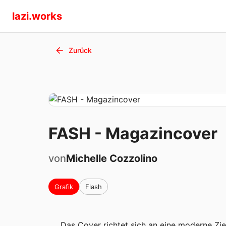
lazi.works
Zurück
FASH - Magazincover
von
Michelle
Cozzolino
Grafik
Flash
Das Cover richtet sich an eine moderne Zie