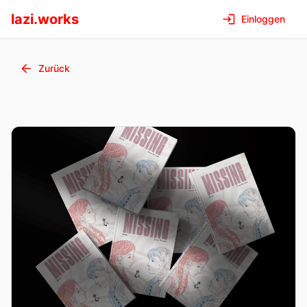
lazi.works
Einloggen
Zurück