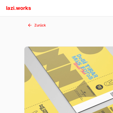
lazi.works
Zurück