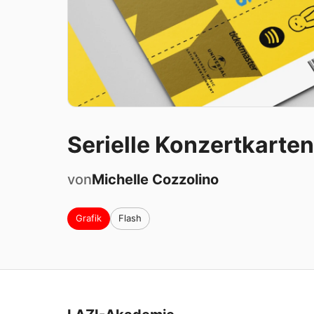
Serielle Konzertkarte
von
Michelle
Cozzolino
Grafik
Flash