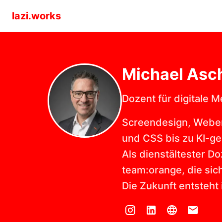
lazi.works
Michael
Asc
Dozent für digitale 
Screendesign, Webent
und CSS bis zu KI-ge
Als dienstältester Do
team:orange, die sic
Die Zukunft entsteht 