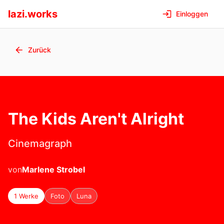
lazi.works
Einloggen
Zurück
The Kids Aren't Alright
Cinemagraph
von
Marlene
Strobel
1 Werke
Foto
Luna