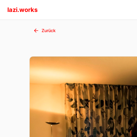
lazi.works
Zurück