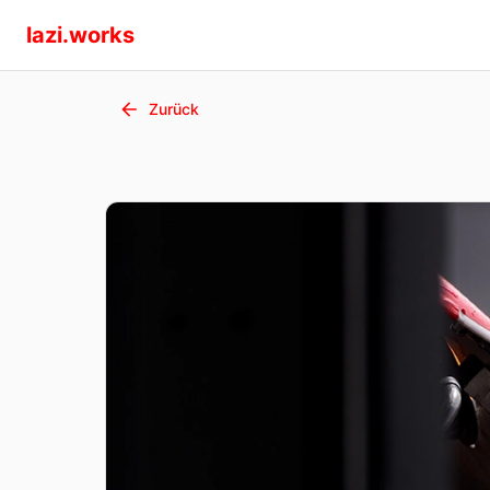
lazi.works
Zurück