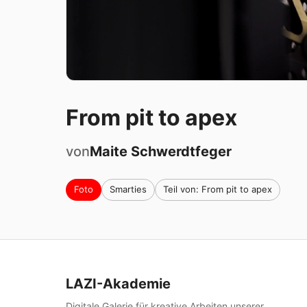
From pit to apex
von
Maite
Schwerdtfeger
Foto
Smarties
Teil von: From pit to apex
LAZI-Akademie
Digitale Galerie für kreative Arbeiten unserer