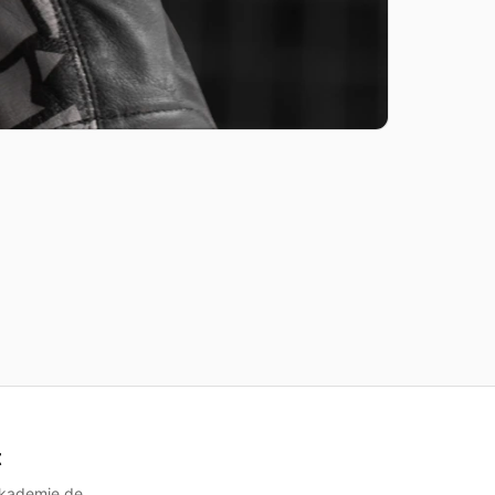
t
akademie.de