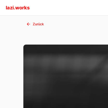
lazi.works
Zurück