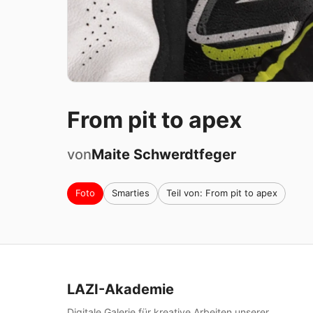
From pit to apex
von
Maite
Schwerdtfeger
Foto
Smarties
Teil von: From pit to apex
LAZI-Akademie
Digitale Galerie für kreative Arbeiten unserer