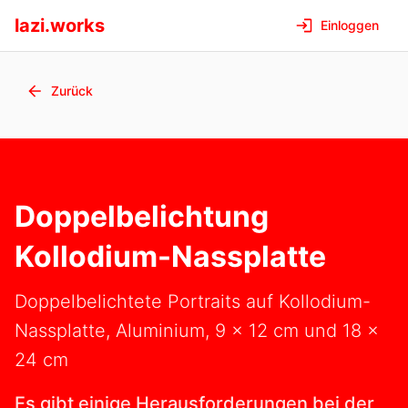
lazi.works
Einloggen
Zurück
Doppelbelichtung
Kollodium-Nassplatte
Doppelbelichtete Portraits auf Kollodium-
Nassplatte, Aluminium, 9 x 12 cm und 18 x
24 cm
Es gibt einige Herausforderungen bei der