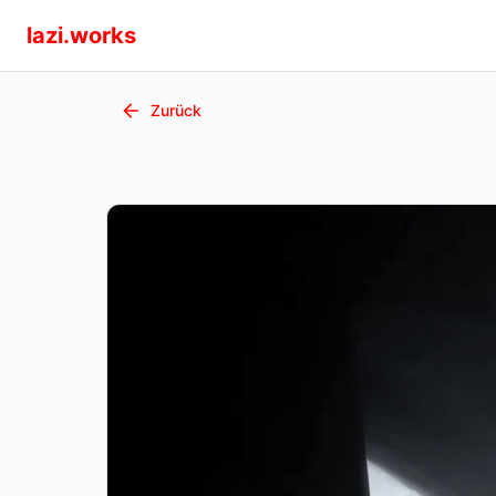
lazi.works
Zurück