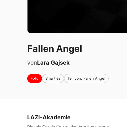
Fallen Angel
von
Lara
Gajsek
Foto
Smarties
Teil von: Fallen Angel
LAZI-Akademie
Digitale Galerie für kreative Arbeiten unserer