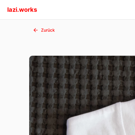
lazi.works
Zurück