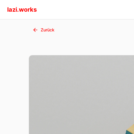
lazi.works
Zurück