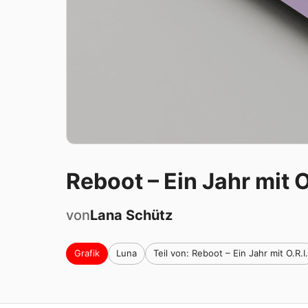
Reboot – Ein Jahr mit O
von
Lana
Schütz
Grafik
Luna
Teil von: Reboot – Ein Jahr mit O.R.I.