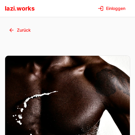
lazi.works
Einloggen
Zurück