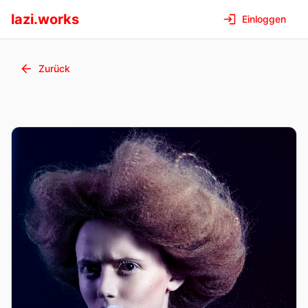
lazi.works
Einloggen
Zurück