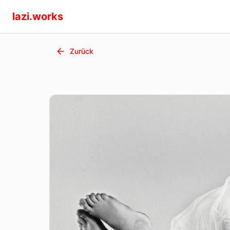
lazi.works
Zurück