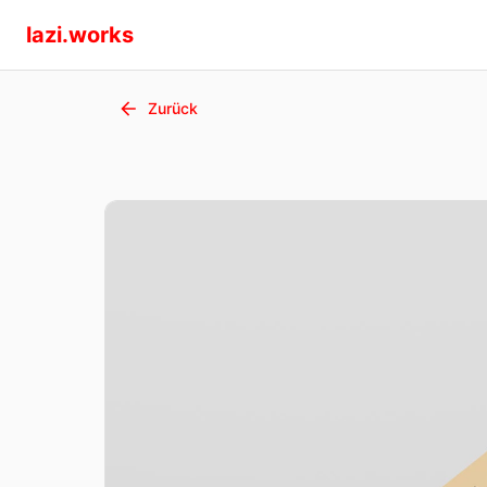
lazi.works
Zurück