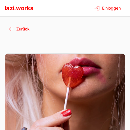
lazi.works
Einloggen
Zurück