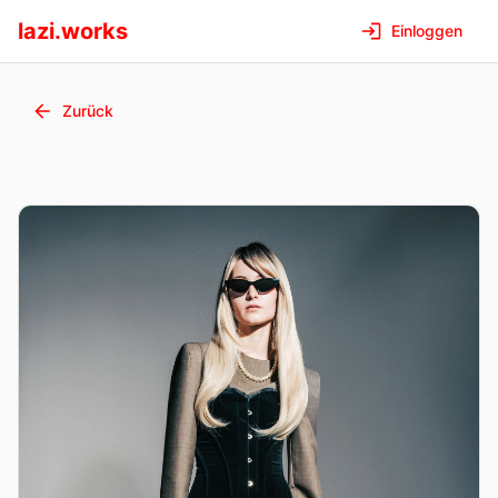
lazi.works
Einloggen
Zurück