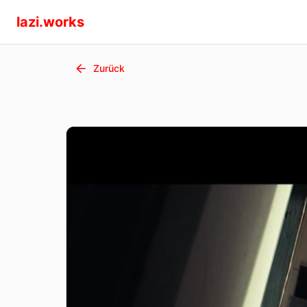
lazi.works
Zurück