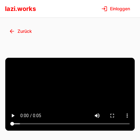
lazi.works
Einloggen
Zurück