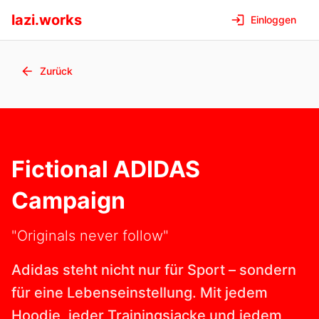
lazi.works
Einloggen
Zurück
Fictional ADIDAS
Campaign
"Originals never follow"
Adidas steht nicht nur für Sport – sondern
für eine Lebenseinstellung. Mit jedem
Hoodie, jeder Trainingsjacke und jedem