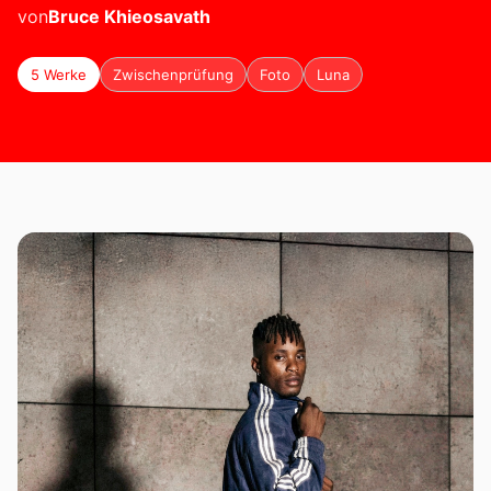
von
Bruce
Khieosavath
5 Werke
Zwischenprüfung
Foto
Luna