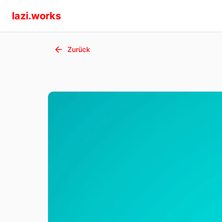
lazi.works
Zurück