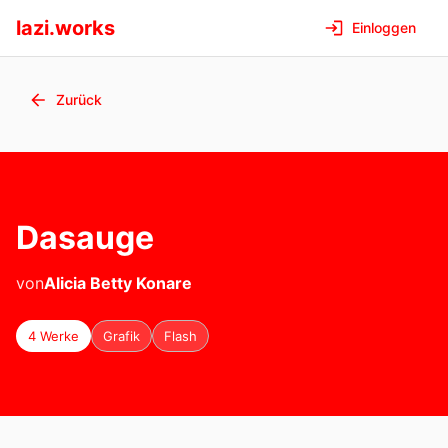
lazi.works
Einloggen
Zurück
Dasauge
von
Alicia Betty
Konare
4 Werke
Grafik
Flash